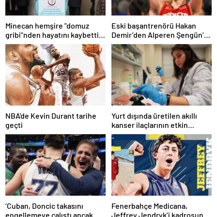
Minecan hemşire "domuz
Eski başantrenörü Hakan
gribi"nden hayatını kaybetti –
Demir’den Alperen Şengün’e
Haberler | Sağlık Haberleri
övgü
NBA'de Kevin Durant tarihe
Yurt dışında üretilen akıllı
geçti
kanser ilaçlarının etkin
maddesi yerli imkanlarla
geliştirildi | Sağlık Haberleri
‘Cuban, Doncic takasını
Fenerbahçe Medicana,
engellemeye çalıştı ancak
Jeffrey Jendryk’i kadrosuna