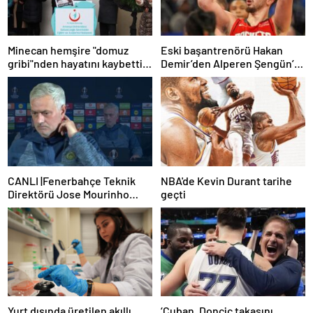
Minecan hemşire "domuz
Eski başantrenörü Hakan
gribi"nden hayatını kaybetti –
Demir’den Alperen Şengün’e
Haberler | Sağlık Haberleri
övgü
CANLI |Fenerbahçe Teknik
NBA'de Kevin Durant tarihe
Direktörü Jose Mourinho
geçti
basın toplantısı düzenliyor
Yurt dışında üretilen akıllı
‘Cuban, Doncic takasını