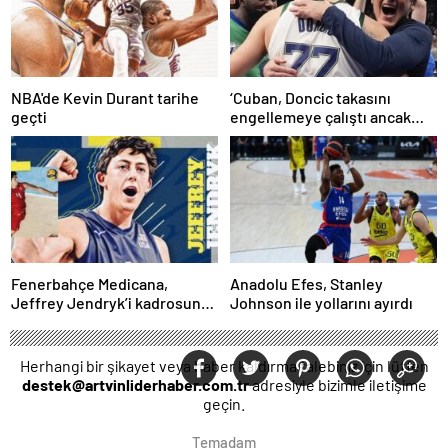
NBA'de Kevin Durant tarihe
‘Cuban, Doncic takasını
geçti
engellemeye çalıştı ancak
geç kaldı’ iddiası! NBA
Haberleri
Fenerbahçe Medicana,
Anadolu Efes, Stanley
Jeffrey Jendryk’i kadrosuna
Johnson ile yollarını ayırdı
kattı
Herhangi bir şikayet veya haber kaldırma talebiniz için lütfen
destek@artvinliderhaber.com.tr
adresiyle bizimle iletişime
geçin.
Temadam