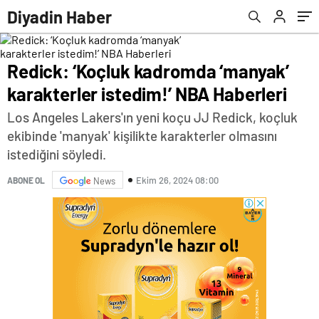
oldu ama…
Diyadin Haber
Redick: ‘Koçluk kadromda ‘manyak’
karakterler istedim!’ NBA Haberleri
Los Angeles Lakers'ın yeni koçu JJ Redick, koçluk
ekibinde 'manyak' kişilikte karakterler olmasını
istediğini söyledi.
Ekim 26, 2024 08:00
ABONE OL
News