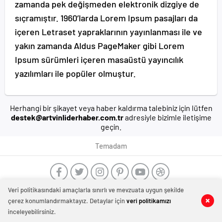
zamanda pek değişmeden elektronik dizgiye de
sıçramıştır. 1960’larda Lorem Ipsum pasajları da
içeren Letraset yapraklarının yayınlanması ile ve
yakın zamanda Aldus PageMaker gibi Lorem
Ipsum sürümleri içeren masaüstü yayıncılık
yazılımları ile popüler olmuştur.
Herhangi bir şikayet veya haber kaldırma talebiniz için lütfen
destek@artvinliderhaber.com.tr
adresiyle bizimle iletişime
geçin.
Temadam
Veri politikasındaki amaçlarla sınırlı ve mevzuata uygun şekilde
manavgat
çerez konumlandırmaktayız. Detaylar için
veri politikamızı
escort
-
inceleyebilirsiniz.
film