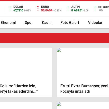
DOLAR
EURO
ALTIN
BITCOI
47,7210
55,0404
6.497,81
0%
0.05%
-0.13%
0,08
Ekonomi
Spor
Kadın
Foto Galeri
Videolar
Collum: “Harden için,
Frutti Extra Bursaspor, yeni
rie’yi takas ederdim…”
koçuyla imzaladı