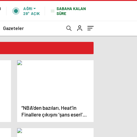
SABAHA KALAN
N
AĞRI
SÜRE
29°
AÇIK
Gazeteler
“NBA’den bazıları, Heat’in
Finallere çıkışını ‘şans eseri’
olarak görüyor” iddiası