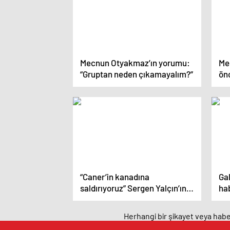
Mecnun Otyakmaz’ın yorumu:
Me
“Gruptan neden çıkamayalım?”
ön
“Caner’in kanadına
Gal
saldırıyoruz” Sergen Yalçın’ın
hab
hücum planları
at
Herhangi bir şikayet veya haber