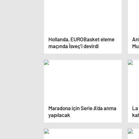
Hollanda, EUROBasket eleme
An
maçında İsveç’i devirdi
Mus
go
Maradona için Serie A’da anma
La
yapılacak
kal