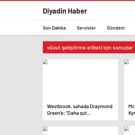
Diyadin Haber
Son Dakika
Servisler
Gündem
vücut geliştirme etiketi için sonuçlar
Westbrook, sahada Draymond
Mc
Green’e: “Daha şut
Ky
atamıyorsun!”