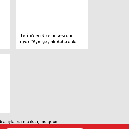
Terim’den Rize öncesi son
uyarı “Aynı şey bir daha asla
olmasın”
resiyle bizimle iletişime geçin.