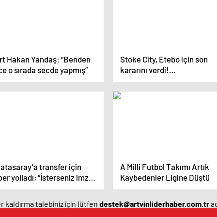
rt Hakan Yandaş: “Benden
Stoke City, Etebo için son
ce o sırada secde yapmış”
kararını verdi!…
atasaray’a transfer için
A Milli Futbol Takımı Artık
er yolladı; “İsterseniz imza
Kaybedenler Ligine Düştü
arım”
 kaldırma talebiniz için lütfen
destek@artvinliderhaber.com.tr
ad