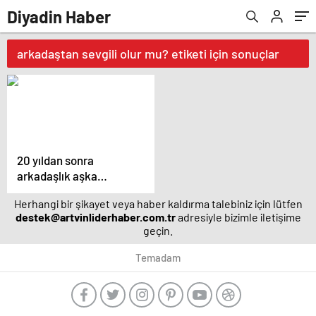
Diyadin Haber
arkadaştan sevgili olur mu? etiketi için sonuçlar
20 yıldan sonra
arkadaşlık aşka
dönüştü! Arzu
Herhangi bir şikayet veya haber kaldırma talebiniz için lütfen
Yanardağ ile Mehmet
destek@artvinliderhaber.com.tr
adresiyle bizimle iletişime
Esen aşk yaşıyor –
geçin.
Magazin haberleri
Temadam