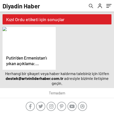
Diyadin Haber
Kızıl Ordu etiketi için sonuçlar
Putin’den Ermenistan’ı
yıkan açıklama:
Karabağ Azerbaycan’ın
Herhangi bir şikayet veya haber kaldırma talebiniz için lütfen
ayrılmaz bir parçasıdır!
destek@artvinliderhaber.com.tr
adresiyle bizimle iletişime
geçin.
Temadam