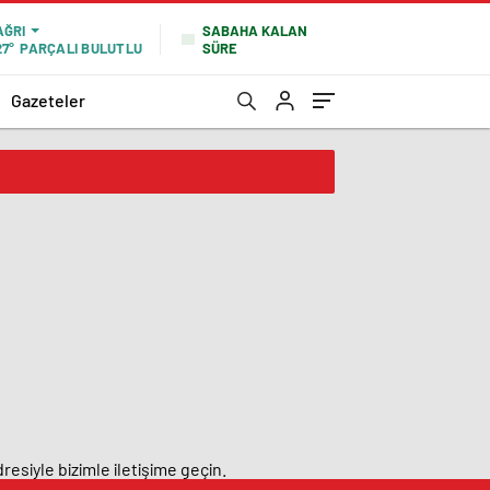
SABAHA KALAN
AĞRI
SÜRE
27°
PARÇALI BULUTLU
Gazeteler
resiyle bizimle iletişime geçin.