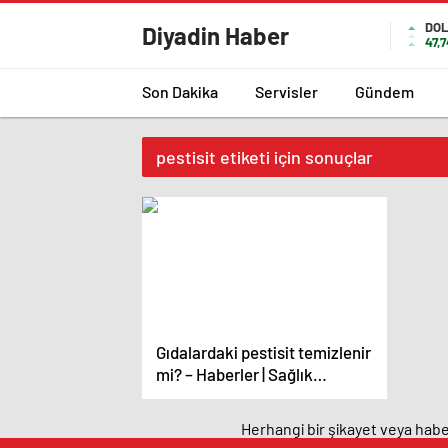
DO
Diyadin Haber
47,
Son Dakika
Servisler
Gündem
pestisit etiketi için sonuçlar
Gıdalardaki pestisit temizlenir
mi? – Haberler | Sağlık
Haberleri
Herhangi bir şikayet veya haber