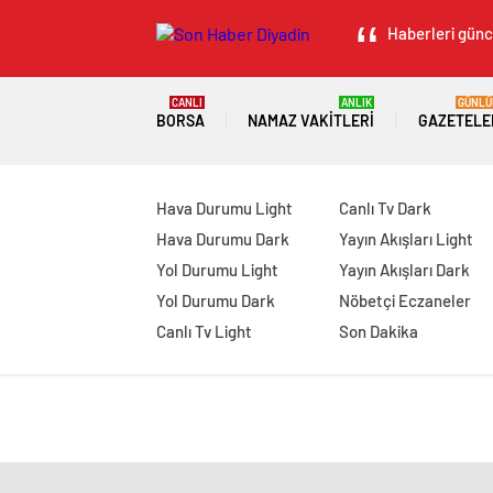
Haberleri günce
CANLI
ANLIK
GÜNLÜ
BORSA
NAMAZ VAKITLERI
GAZETELE
Hava Durumu Light
Canlı Tv Dark
Hava Durumu Dark
Yayın Akışları Light
Yol Durumu Light
Yayın Akışları Dark
Yol Durumu Dark
Nöbetçi Eczaneler
Canlı Tv Light
Son Dakika
manavgat