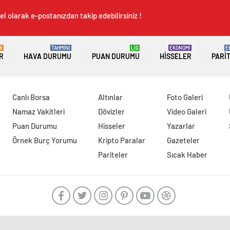
l olarak e-postanızdan takip edebilirsiniz !
K
TAHMİNİ
LİG
EKONOMİ
E
R
HAVA DURUMU
PUAN DURUMU
HISSELER
PARI
Canlı Borsa
Altınlar
Foto Galeri
Namaz Vakitleri
Dövizler
Video Galeri
Puan Durumu
Hisseler
Yazarlar
Örnek Burç Yorumu
Kripto Paralar
Gazeteler
Pariteler
Sıcak Haber