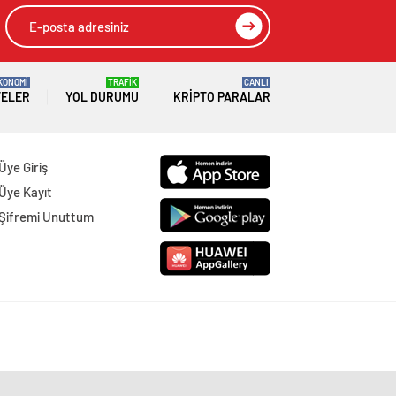
KONOMİ
TRAFİK
CANLI
TELER
YOL DURUMU
KRIPTO PARALAR
Üye Giriş
Üye Kayıt
Şifremi Unuttum