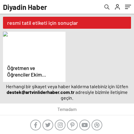
Diyadin Haber
resmi tatil etiketi için sonuçlar
Öğretmen ve
Öğrenciler Ekim
Ayında 1,5 Gün Resmi
Herhangi bir şikayet veya haber kaldırma talebiniz için lütfen
Tatil Yapacak
destek@artvinliderhaber.com.tr
adresiyle bizimle iletişime
geçin.
Temadam