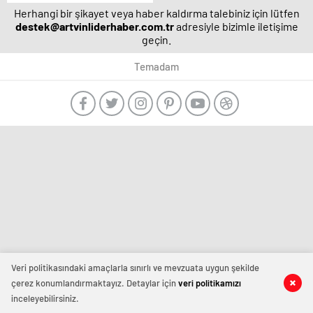
il kaç milletvekili
Herhangi bir şikayet veya haber kaldırma talebiniz için lütfen
çıkaracak? | Son
destek@artvinliderhaber.com.tr
adresiyle bizimle iletişime
dakika haberleri
geçin.
Temadam
manavgat
escort
-
film
izle
-
deneme
bonusu
veren
siteler
-
Veri politikasındaki amaçlarla sınırlı ve mevzuata uygun şekilde
deneme
çerez konumlandırmaktayız. Detaylar için
veri politikamızı
bonusu
inceleyebilirsiniz.
veren