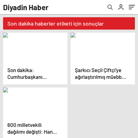
Diyadin Haber
Son dakika haberler etiketi için sonuçlar
Son dakika:
Şarkıcı Seçil Çiftçi'ye
Cumhurbaşkanı
ağırlaştırılmış müebbet
Erdoğan'dan
cezası çıktı | Son
açıklamalar | Son
dakika haberleri
dakika haberleri
600 milletvekili
dağılımı değişti: Hangi