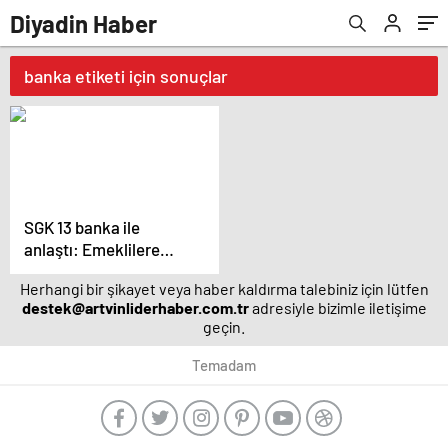
Diyadin Haber
banka etiketi için sonuçlar
SGK 13 banka ile
anlaştı: Emeklilere
özel indirim ve
Herhangi bir şikayet veya haber kaldırma talebiniz için lütfen
ayrıcalıklar
destek@artvinliderhaber.com.tr
adresiyle bizimle iletişime
sağlanacak
geçin.
Temadam