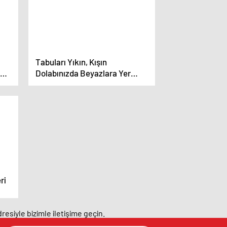
Tabuları Yıkın, Kışın
 Ve
Dolabınızda Beyazlara Yer
Açın!
ri
resiyle bizimle iletişime geçin.