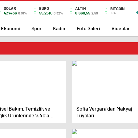
DOLAR
EURO
ALTIN
BITCOIN
47,7436
55,2510
6.660,55
0%
0.18%
0.32%
2,59
Ekonomi
Spor
Kadın
Foto Galeri
Videolar
isel Bakım, Temizlik ve
Sofia Vergara’dan Makyaj
ğlık Ürünlerinde %40’a
Tüyoları
an İndirim