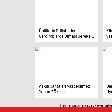
Ünlülerin Stilistinden:
Elb
Gardıroplarda Olması Gereken
yaz
5 Parça
kıs
Askılı Çantaları Vazgeçilmez
Ga
Yapan 7 Özellik
Uy
Herhangi bir şikayet veya haber