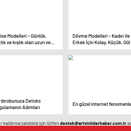
ise Modelleri – Günlük,
Dövme Modelleri – Kadın Ve
lık ve kışlık olan uzun ve
Erkek İçin Kolay, Küçük, Gül
a elbise modelleri
Yazı Dövme Modelleri
rdırobunuza Detoks
En güzel internet fenomenle
gulamanın Adımları
 kaldırma talebiniz için lütfen
destek@artvinliderhaber.com.tr
ad