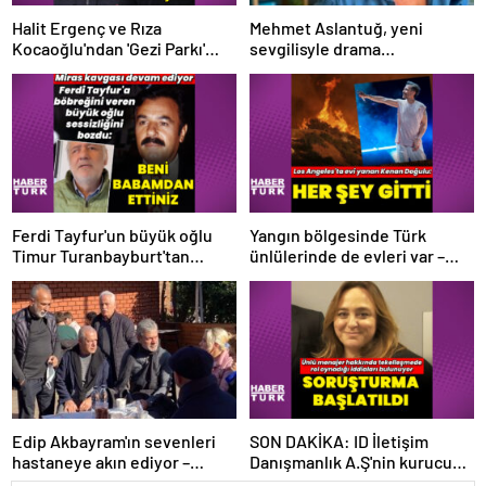
Halit Ergenç ve Rıza
Mehmet Aslantuğ, yeni
Kocaoğlu'ndan 'Gezi Parkı'
sevgilisyle drama
ifadesi – Magazin haberleri
çalışmalarında tanıştı –
Magazin haberleri
Ferdi Tayfur'un büyük oğlu
Yangın bölgesinde Türk
Timur Turanbayburt'tan
ünlülerinde de evleri var –
açıklama Magazin haberleri
Magazin haberleri
Edip Akbayram'ın sevenleri
SON DAKİKA: ID İletişim
hastaneye akın ediyor –
Danışmanlık A.Ş'nin kurucusu
Magazin habetrleri
ve ortağı olan Ayşe Barım