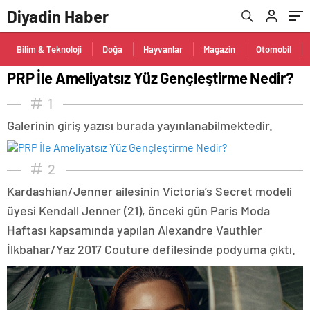
Diyadin Haber
Bilim & Teknoloji
Doğa
Hayvanlar
Magazin
Otomobil
PRP İle Ameliyatsız Yüz Gençleştirme Nedir?
1
Galerinin giriş yazısı burada yayınlanabilmektedir.
2
Kardashian/Jenner ailesinin Victoria’s Secret modeli
üyesi Kendall Jenner (21), önceki gün Paris Moda
Haftası kapsamında yapılan Alexandre Vauthier
İlkbahar/Yaz 2017 Couture defilesinde podyuma çıktı.