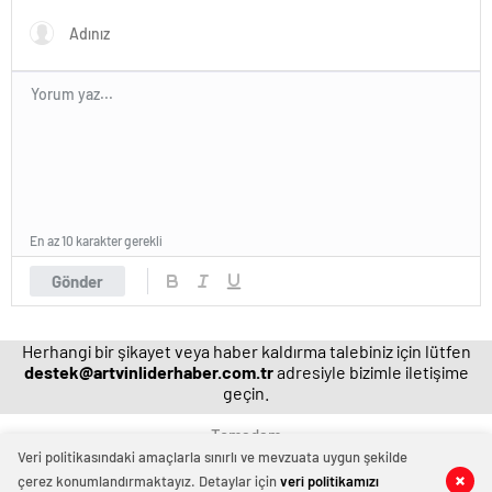
hakkında resen soruşturma
başlatıldı
En az 10 karakter gerekli
Gönder
Herhangi bir şikayet veya haber kaldırma talebiniz için lütfen
destek@artvinliderhaber.com.tr
adresiyle bizimle iletişime
geçin.
Temadam
Veri politikasındaki amaçlarla sınırlı ve mevzuata uygun şekilde
çerez konumlandırmaktayız. Detaylar için
veri politikamızı
0
0