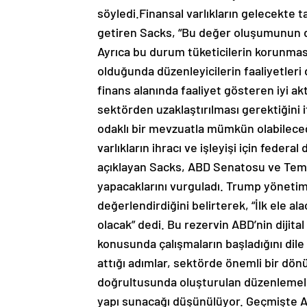
söyledi.Finansal varlıkların gelecekte 
getiren Sacks, “Bu değer oluşumunun di
Ayrıca bu durum tüketicilerin korunması
olduğunda düzenleyicilerin faaliyetleri d
finans alanında faaliyet gösteren iyi ak
sektörden uzaklaştırılması gerektiğini 
odaklı bir mevzuatla mümkün olabileceği
varlıkların ihracı ve işleyişi için feder
açıklayan Sacks, ABD Senatosu ve Temsi
yapacaklarını vurguladı. Trump yönetimin
değerlendirdiğini belirterek, “İlk ele ala
olacak” dedi. Bu rezervin ABD’nin dijita
konusunda çalışmaların başladığını dile
attığı adımlar, sektörde önemli bir dön
doğrultusunda oluşturulan düzenlemelerin
yapı sunacağı düşünülüyor. Geçmişte A