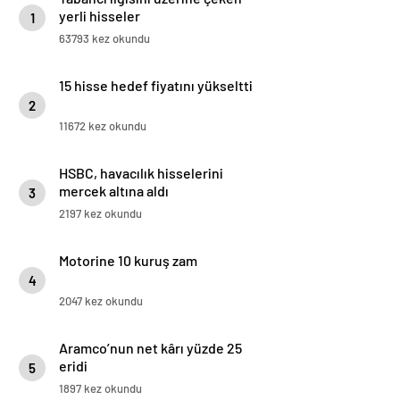
yerli hisseler
1
63793 kez okundu
15 hisse hedef fiyatını yükseltti
2
11672 kez okundu
HSBC, havacılık hisselerini
mercek altına aldı
3
2197 kez okundu
Motorine 10 kuruş zam
4
2047 kez okundu
Aramco’nun net kârı yüzde 25
eridi
5
1897 kez okundu