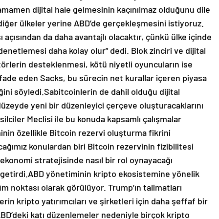
tamamen dijital hale gelmesinin kaçınılmaz olduğunu dile
ğer ülkeler yerine ABD’de gerçekleşmesini istiyoruz.
 açısından da daha avantajlı olacaktır, çünkü ülke içinde
enetlemesi daha kolay olur” dedi. Blok zinciri ve dijital
törlerin desteklenmesi, kötü niyetli oyuncuların ise
ifade eden Sacks, bu sürecin net kurallar içeren piyasa
ni söyledi.Sabitcoinlerin de dahil olduğu dijital
al düzeyde yeni bir düzenleyici çerçeve oluşturacaklarını
lciler Meclisi ile bu konuda kapsamlı çalışmalar
in özellikle Bitcoin rezervi oluşturma fikrini
cağımız konulardan biri Bitcoin rezervinin fizibilitesi
l ekonomi stratejisinde nasıl bir rol oynayacağı
 getirdi.ABD yönetiminin kripto ekosistemine yönelik
üm noktası olarak görülüyor. Trump’ın talimatları
 kripto yatırımcıları ve şirketleri için daha şeffaf bir
BD’deki katı düzenlemeler nedeniyle birçok kripto