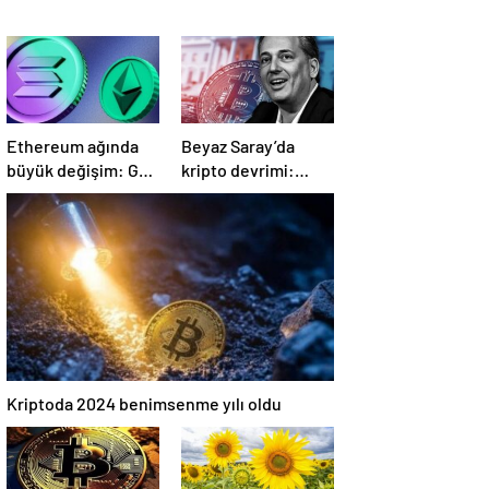
Ethereum ağında
Beyaz Saray’da
büyük değişim: Gas
kripto devrimi:
Limiti yükseldi,
Bitcoin rezervi
işlem ücretleri
gerçek olabilir mi?
düşebilir mi?
Kriptoda 2024 benimsenme yılı oldu