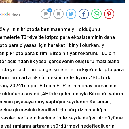
0
News
2024 yılının kriptoda benimsenme yılı olduğunu
lemelerle Türkiye'de kripto para ekosisteminin daha
to para piyasası için hareketli bir yıl olurken, yıl
hip kripto para birimi Bitcoin fiyat rekorunu 100 bin
ktör açısından ilk yasal çerçevenin oluşturulması alana
sında yer aldı.Tüm bu gelişmelerle Türkiye'de kripto para
Yatırımların artarak sürmesini hedefliyoruz"BtcTurk
man, 2024'te spot Bitcoin ETF'lerinin onaylanmasının
e olduğunu söyledi.ABD'de gelen onayla Bitcoin'e yatırım
cının piyasaya giriş yaptığını kaydeden Karaman,
cine girmesinin kendileri için sürpriz olmadığını
cı sayıları ve işlem hacimlerinde kayda değer bir büyüme
da yatırımlarını artırarak sürdürmeyi hedeflediklerini