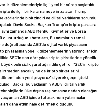
arlık düzenlemeleriyle ilgili yeni bir süreç başlatıldı.
ipto ile ilgili bir kararnameye imza atan Trump,
törlerinde blok zinciri ve dijital varlıkların sorumlu
ladı. David Sacks, Başkan Trump’ın kripto paralara
e aynı zamanda ABD Menkul Kıymetler ve Borsa
 oluşturduğunu hatırlattı. Bu adımların temel
e doğrultusunda ABD’de dijital varlık piyasasını
to piyasasına yönelik düzenlemelerin yatırımcılar için
likle SEC’in son dört yılda kripto şirketlerine yönelik
yük belirsizlik yarattığını dile getirdi. “SEC’in kripto
 belirtmeden ancak yine de kripto şirketlerini
üm döneminden yeni çıkıyoruz” diyerek geçmişteki
guladı. Sacks, bu yaklaşımın ABD’yi dijital varlık
eknolojilerin ülke dışına taşınmasına neden olacağını
novasyonları ABD içinde tutarak hem yatırımcıları
ları daha etkin hale getirmek olduğunu