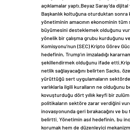
açıklamalar yaptı.Beyaz Saray’da dijital v
Başkanlık koltuğuna oturduktan sonra kr
yönetiminin amacının ekonominin tüm sek
büyümesini desteklemek olduğunu vurgu
yönelik bir çalışma grubu kurduğunu v
Komisyonu’nun (SEC) Kripto Görev Gücü
hedefinin, Trump’ın imzaladığı kararnam
şekillendirmek olduğunu ifade etti.Krip
netlik sağlayacağını belirten Sacks, özel
yürüttüğü sert uygulamaların sektörde bü
varlıklarla ilgili kuralların ne olduğunu
kovuşturduğu dört yıllık keyfi bir zul
politikaların sektöre zarar verdiğini vur
inovasyonunda geri bırakacağını ve bu t
belirtti. Yönetimin asıl hedefinin, bu i
korumak hem de düzenleyici mekanizma