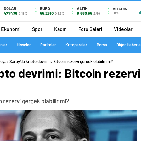
DOLAR
EURO
ALTIN
BITCOIN
47,7436
55,2510
6.660,55
0%
0.18%
0.32%
2,59
Ekonomi
Spor
Kadın
Foto Galeri
Videolar
ınlar
Hisseler
Pariteler
Kritoparalar
Borsa
Diğer Haberle
eyaz Saray’da kripto devrimi: Bitcoin rezervi gerçek olabilir mi?
pto devrimi: Bitcoin rezervi
 rezervi gerçek olabilir mi?