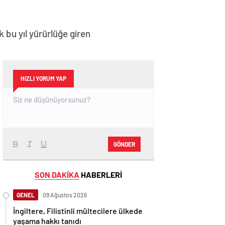
 bu yıl yürürlüğe giren
HIZLI YORUM YAP
GÖNDER
SON DAKİKA
HABERLERİ
GENEL
09 Ağustos 2026
İngiltere, Filistinli mültecilere ülkede
yaşama hakkı tanıdı