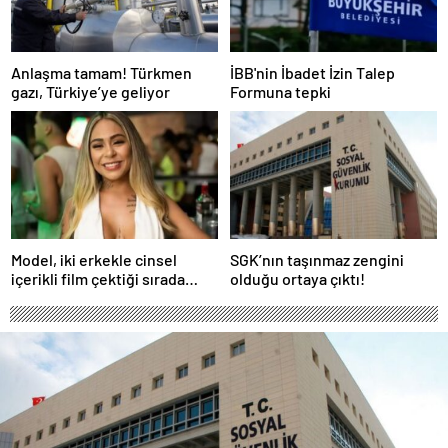
Anlaşma tamam! Türkmen
İBB'nin İbadet İzin Talep
gazı, Türkiye’ye geliyor
Formuna tepki
Model, iki erkekle cinsel
SGK’nın taşınmaz zengini
içerikli film çektiği sırada
olduğu ortaya çıktı!
balkondan düşerek hayatını
kaybetti