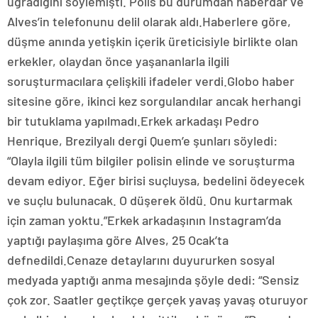
uğradığını söylemişti. Polis bu durumdan haberdar ve
Alves’in telefonunu delil olarak aldı.Haberlere göre,
düşme anında yetişkin içerik üreticisiyle birlikte olan
erkekler, olaydan önce yaşananlarla ilgili
soruşturmacılara çelişkili ifadeler verdi.Globo haber
sitesine göre, ikinci kez sorgulandılar ancak herhangi
bir tutuklama yapılmadı.Erkek arkadaşı Pedro
Henrique, Brezilyalı dergi Quem’e şunları söyledi:
“Olayla ilgili tüm bilgiler polisin elinde ve soruşturma
devam ediyor. Eğer birisi suçluysa, bedelini ödeyecek
ve suçlu bulunacak. O düşerek öldü. Onu kurtarmak
için zaman yoktu.”Erkek arkadaşının Instagram’da
yaptığı paylaşıma göre Alves, 25 Ocak’ta
defnedildi.Cenaze detaylarını duyururken sosyal
medyada yaptığı anma mesajında şöyle dedi: “Sensiz
çok zor. Saatler geçtikçe gerçek yavaş yavaş oturuyor