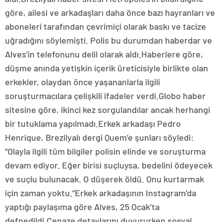
göre, ailesi ve arkadaşları daha önce bazı hayranları ve
aboneleri tarafından çevrimiçi olarak baskı ve tacize
uğradığını söylemişti. Polis bu durumdan haberdar ve
Alves’in telefonunu delil olarak aldı.Haberlere göre,
düşme anında yetişkin içerik üreticisiyle birlikte olan
erkekler, olaydan önce yaşananlarla ilgili
soruşturmacılara çelişkili ifadeler verdi.Globo haber
sitesine göre, ikinci kez sorgulandılar ancak herhangi
bir tutuklama yapılmadı.Erkek arkadaşı Pedro
Henrique, Brezilyalı dergi Quem’e şunları söyledi:
“Olayla ilgili tüm bilgiler polisin elinde ve soruşturma
devam ediyor. Eğer birisi suçluysa, bedelini ödeyecek
ve suçlu bulunacak. O düşerek öldü. Onu kurtarmak
için zaman yoktu.”Erkek arkadaşının Instagram’da
yaptığı paylaşıma göre Alves, 25 Ocak’ta
defnedildi.Cenaze detaylarını duyururken sosyal