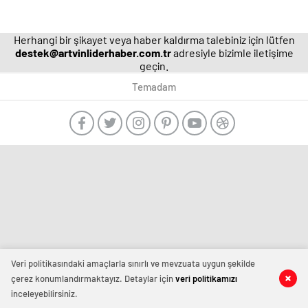
Herhangi bir şikayet veya haber kaldırma talebiniz için lütfen
destek@artvinliderhaber.com.tr
adresiyle bizimle iletişime
geçin.
Temadam
manavgat
escort
-
film
izle
-
deneme
bonusu
veren
Veri politikasındaki amaçlarla sınırlı ve mevzuata uygun şekilde
siteler
çerez konumlandırmaktayız. Detaylar için
veri politikamızı
-
inceleyebilirsiniz.
deneme