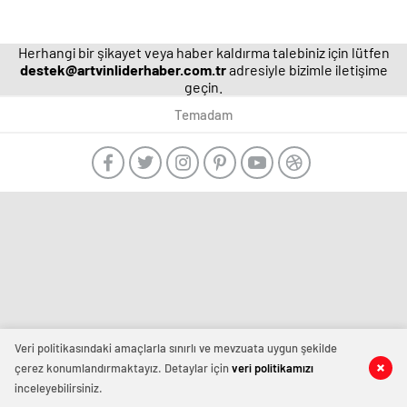
Herhangi bir şikayet veya haber kaldırma talebiniz için lütfen
destek@artvinliderhaber.com.tr
adresiyle bizimle iletişime
geçin.
Temadam
manavgat
escort
-
film
izle
-
deneme
bonusu
veren
Veri politikasındaki amaçlarla sınırlı ve mevzuata uygun şekilde
siteler
çerez konumlandırmaktayız. Detaylar için
veri politikamızı
-
inceleyebilirsiniz.
deneme