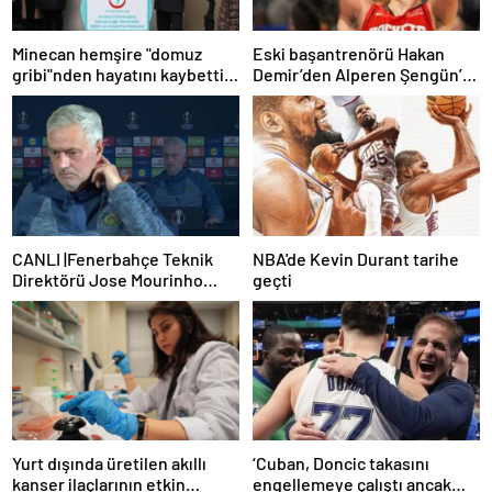
Minecan hemşire "domuz
Eski başantrenörü Hakan
gribi"nden hayatını kaybetti –
Demir’den Alperen Şengün’e
Haberler | Sağlık Haberleri
övgü
CANLI |Fenerbahçe Teknik
NBA'de Kevin Durant tarihe
Direktörü Jose Mourinho
geçti
basın toplantısı düzenliyor
Yurt dışında üretilen akıllı
‘Cuban, Doncic takasını
kanser ilaçlarının etkin
engellemeye çalıştı ancak