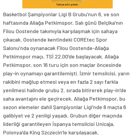
Basketbol Şampiyonlar Ligi B Grubu’nun 6. ve son
haftasında Aliağa Petkimspor, Salı günü Belçika’nın
Filou Oostende takımıyla karşılaşmak için sahaya
çıkacak. Oostende kentindeki COREtec Spor
Salonu’nda oynanacak Filou Oostende-Aliağa
Petkimspor maçı, TSİ 22.00’de başlayacak. Aliağa
Petkimspor, son 16 turu için son maçlar öncesinde
play-in oynamayı garantilemişti. İzmir temsilcisi, yarın
rakibini mağlup etmesi veya en fazla 2 sayı farkla
yenilmesi halinde grubu 2. sırada bitirerek play-in’de
saha avantajını ele geçirecek. Aliağa Petkimspor, bu
sezon elemeler dahil Şampiyonlar Ligi’nde 8 maçta 6
galibiyet ve 2 yenilgi yaşadı. Grubun diğer maçında
liderliği garantileyen İspanya temsilcisi Unicaja,
Polonya’da King Szczecin’le karşılaşacak.