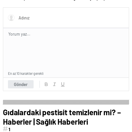
maddesi yerli imkanlarla
geç kaldı’ iddiası! NBA
geliştirildi | Sağlık Haberleri
Haberleri
En az 10 karakter gerekli
Gönder
Gıdalardaki pestisit temizlenir mi? –
Haberler | Sağlık Haberleri
1