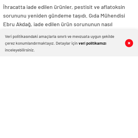
İhracatta iade edilen ürünler, pestisit ve aflatoksin
sorununu yeniden gündeme taşıdı. Gıda Mühendisi
Ebru Akdağ, iade edilen ürün sorununun nasıl
çözüleceğini ve yiyeceklerden pestisit kalıntılarının
Veri politikasındaki amaçlarla sınırlı ve mevzuata uygun şekilde
nasıl temizleneceğini anlattı. Habertürk'ten Demet
çerez konumlandırmaktayız. Detaylar için
veri politikamızı
0
0
0
0
Demirkır'ın haberi
inceleyebilirsiniz.
Aflatoksin
Gıdalardaki pestisit temizlenir mi?
pestisit
Minecan hemşire "domuz
Eski başantrenörü Hakan
gribi"nden hayatını kaybetti –
Demir’den Alperen Şengün’e
Haberler | Sağlık Haberleri
övgü