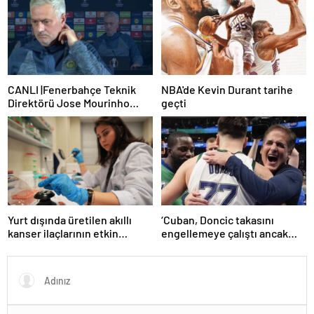
CANLI |Fenerbahçe Teknik
NBA'de Kevin Durant tarihe
Direktörü Jose Mourinho
geçti
basın toplantısı düzenliyor
Yurt dışında üretilen akıllı
‘Cuban, Doncic takasını
kanser ilaçlarının etkin
engellemeye çalıştı ancak
maddesi yerli imkanlarla
geç kaldı’ iddiası! NBA
geliştirildi | Sağlık Haberleri
Haberleri