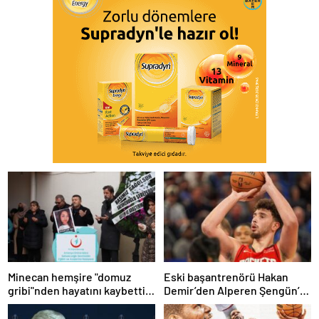
Minecan hemşire "domuz
Eski başantrenörü Hakan
gribi"nden hayatını kaybetti –
Demir’den Alperen Şengün’e
Haberler | Sağlık Haberleri
övgü