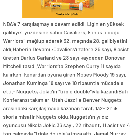
NBA’e 7 karşılaşmayla devam edildi. Ligin en yüksek
galibiyet yüzdesine sahip Cavaliers, konuk olduğu
Warriors’ı mağlup ederek 32. maçında 28. galibiyetini
aldı.Haberin Devamı ›Cavaliers’ı zafere 25 sayı, 8 asist
üreten Darius Garland ve 23 sayı kaydeden Donovan
Mitchell taşıdı.Warriors’ta Stephen Curry 11 sayıda
kalırken, kenardan oyuna giren Moses Moody 19 sayı,
Jonathan Kuminga 18 sayı ve 10 ribauntla mücadele
etti.- Nuggets, Jokic’in “triple double”ıyla kazandıBatı
Konferansı takımları Utah Jazz ile Denver Nuggets
arasındaki karşılaşmada kazanan taraf, 132-121’lik
skorla misafir Nuggets oldu.Nuggets’ın yıldız
oyuncusu Nikola Jokic 36 sayı, 22 ribaunt, 11 asist ve 4
top çalmayla “triple double”a imza attı. Jamal Murray