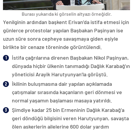
Burası yukarıda ki görselin altyazı örneğidir.
Yenilginin ardından başkent Erivan’da istifa etmesi için
günlerce protestolar yapılan Başbakan Paşinyan ise
uzun süre sonra cepheye savaşmaya giden eşiyle
birlikte bir cenaze töreninde görüntülendi.
İstifa çağrılarına direnen Başbakan Nikol Paşinyan,
dünyada hiçbir ülkenin tanımadığı Dağlık Karabağ’ın
yöneticisi Arayik Harutyunyan’la görüştü.
İkilinin buluşmasına dair yapılan açıklamada
çatışmalar sırasında kaçanların geri dönmesi ve
normal yaşamın başlaması masaya yatırıldı.
Şimdiye kadar 25 bin Ermeninin Dağlık Karabağ’a
geri döndüğü bilgisini veren Harutyunyan, savaşta
ölen askerlerin ailelerine 600 dolar yardım