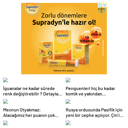
İguanalar ne kadar sürede
Penguenleri hiç bu kadar
renk değiştirebilir ? Detaylar
komik ve yakından
burada…
görmemiştiniz
Mecnun Otyakmaz:
Rusya ordusunda Pasifik için
Alacağımız her puanın çok
yeni bir cephe açılıyor. Çin’in
önemi var
ilk tepkisi!