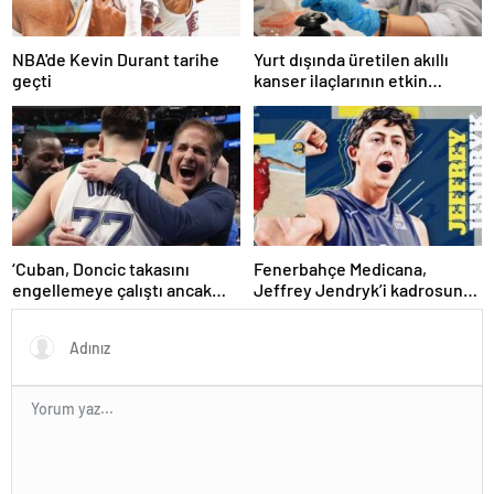
NBA'de Kevin Durant tarihe
Yurt dışında üretilen akıllı
geçti
kanser ilaçlarının etkin
maddesi yerli imkanlarla
geliştirildi | Sağlık Haberleri
‘Cuban, Doncic takasını
Fenerbahçe Medicana,
engellemeye çalıştı ancak
Jeffrey Jendryk’i kadrosuna
geç kaldı’ iddiası! NBA
kattı
Haberleri