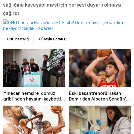
sağlığına kavuşabilmesi için herkesi duyarlı olmaya
çağırdı.
DMD hastalığı
Hüseyin Boran Çul
Minecan hemşire "domuz
Eski başantrenörü Hakan
gribi"nden hayatını kaybetti –
Demir’den Alperen Şengün’e
Haberler | Sağlık Haberleri
övgü