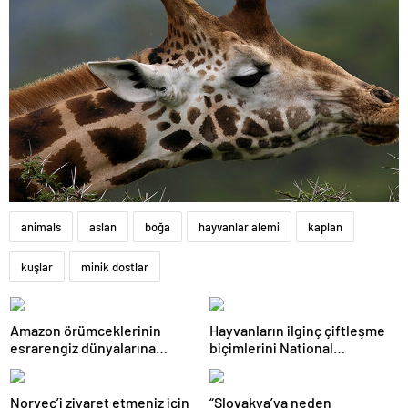
animals
aslan
boğa
hayvanlar alemi
kaplan
kuşlar
minik dostlar
Amazon örümceklerinin
Hayvanların ilginç çiftleşme
esrarengiz dünyalarına
biçimlerini National
gitmeye hazır olun.
Geographic görüntüledi.
Norveç’i ziyaret etmeniz için
“Slovakya’ya neden