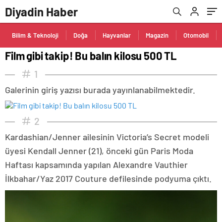
Diyadin Haber
Bilim & Teknoloji
Doğa
Hayvanlar
Magazin
Otomobil
Film gibi takip! Bu balın kilosu 500 TL
1
Galerinin giriş yazısı burada yayınlanabilmektedir.
2
Kardashian/Jenner ailesinin Victoria’s Secret modeli
üyesi Kendall Jenner (21), önceki gün Paris Moda
Haftası kapsamında yapılan Alexandre Vauthier
İlkbahar/Yaz 2017 Couture defilesinde podyuma çıktı.