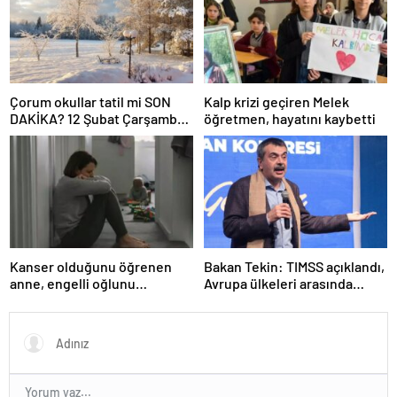
Çorum okullar tatil mi SON
Kalp krizi geçiren Melek
DAKİKA? 12 Şubat Çarşamba
öğretmen, hayatını kaybetti
Çorum’da okul yok mu (Çorum
Valiliği Açıklaması – KAR
TATİLİ)?
Kanser olduğunu öğrenen
Bakan Tekin: TIMSS açıklandı,
anne, engelli oğlunu
Avrupa ülkeleri arasında
öldürdükten sonra intihar etti
birinciyiz