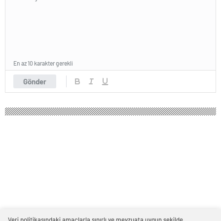
En az 10 karakter gerekli
Gönder
Veri politikasındaki amaçlarla sınırlı ve mevzuata uygun şekilde