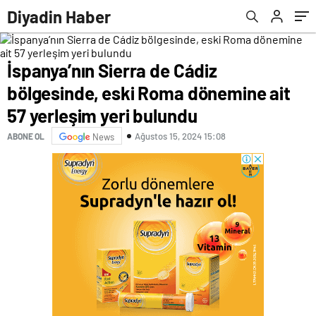
öğretmeni, 6 yıl hapis cezası aldı
Diyadin Haber
İspanya’nın Sierra de Cádiz
bölgesinde, eski Roma dönemine ait
57 yerleşim yeri bulundu
Ağustos 15, 2024 15:08
ABONE OL
News