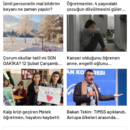
İzinli personelin mal bildirim
Öğretmenler, 4 yaşındaki
beyanı ne zaman yapılır?
çocuğun dövülmesini gülerek
izledi
Çorum okullar tatil mi SON
Kanser olduğunu öğrenen
DAKİKA? 12 Şubat Çarşamba
anne, engelli oğlunu
Çorum’da okul yok mu (Çorum
öldürdükten sonra intihar etti
Valiliği Açıklaması – KAR
TATİLİ)?
Kalp krizi geçiren Melek
Bakan Tekin: TIMSS açıklandı,
öğretmen, hayatını kaybetti
Avrupa ülkeleri arasında
birinciyiz