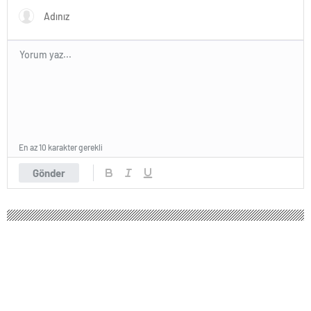
En az 10 karakter gerekli
Gönder
Deva Partisi İstanbul Milletvekili
Esen’den Bakan Göktaş’a teşekkür
Ağustos 18, 2024 11:53
ABONE OL
News