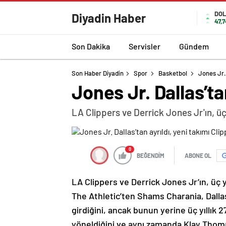
DO
Diyadin Haber
47,
Son Dakika
Servisler
Gündem
Son Haber Diyadin
Spor
Basketbol
Jones Jr. 
Jones Jr. Dallas’ta
LA Clippers ve Derrick Jones Jr'ın, üç y
0
BEĞENDİM
ABONE OL
LA Clippers ve Derrick Jones Jr’ın, üç yıl
The Athletic’ten Shams Charania, Dalla
girdiğini, ancak bunun yerine üç yıllık 2
yöneldiğini ve aynı zamanda Klay Thomps