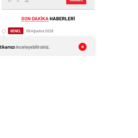
SON DAKİKA
HABERLERİ
GENEL
08 Ağustos 2026
İngiltere, Filistinli mültecilere ülkede
yaşama hakkı tanıdı
itikamızı
inceleyebilirsiniz.
GENEL
08 Ağustos 2026
İngiltere, Filistinli mültecilere ülkede
yaşama hakkı tanıdı
EKONOMİ
08 Ağustos 2026
Ethereum ağında büyük değişim: Gas
Limiti yükseldi, işlem ücretleri
düşebilir mi?
GENEL
08 Ağustos 2026
Anlaşma tamam! Türkmen gazı,
Türkiye’ye geliyor