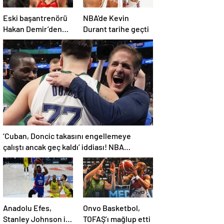
Eski başantrenörü
NBA'de Kevin
Hakan Demir’den
Durant tarihe geçti
Alperen Şengün’e
övgü
‘Cuban, Doncic takasını engellemeye
çalıştı ancak geç kaldı’ iddiası! NBA
Haberleri
Anadolu Efes,
Onvo Basketbol,
Stanley Johnson ile
TOFAŞ’ı mağlup etti