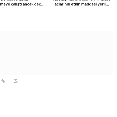
meye çalıştı ancak geç
ilaçlarının etkin maddesi yerli
iddiası! NBA Haberleri
imkanlarla geliştirildi | Sağlık
Haberleri