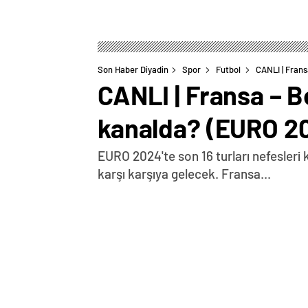
Son Haber Diyadin
Spor
Futbol
CANLI |
Fransa
CANLI |
Fransa – B
kanalda? (EURO 20
EURO 2024'te son 16 turları nefesleri
karşı karşıya gelecek. Fransa...
0
BEĞENDİM
ABONE OL
Fransa – Belçika maçına dair son dakik
maçı 11'ler belli oldu Fransa: Maignan