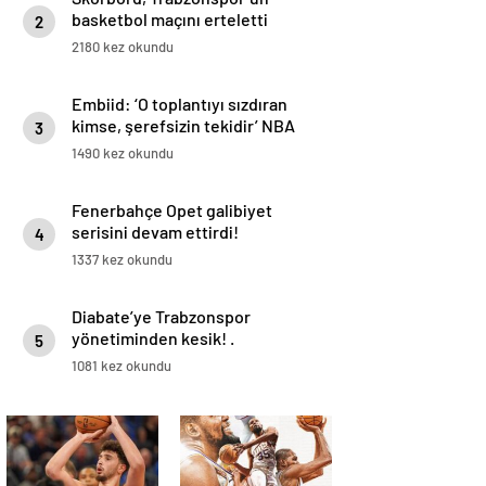
basketbol maçını erteletti
2
2180 kez okundu
Embiid: ‘O toplantıyı sızdıran
kimse, şerefsizin tekidir’ NBA
3
Haberleri
1490 kez okundu
Fenerbahçe Opet galibiyet
serisini devam ettirdi!
4
1337 kez okundu
Diabate’ye Trabzonspor
yönetiminden kesik! .
5
1081 kez okundu