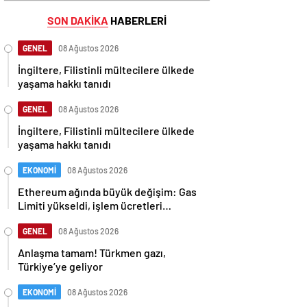
SON DAKİKA
HABERLERİ
GENEL
08 Ağustos 2026
İngiltere, Filistinli mültecilere ülkede
yaşama hakkı tanıdı
GENEL
08 Ağustos 2026
İngiltere, Filistinli mültecilere ülkede
yaşama hakkı tanıdı
EKONOMİ
08 Ağustos 2026
Ethereum ağında büyük değişim: Gas
Limiti yükseldi, işlem ücretleri
düşebilir mi?
GENEL
08 Ağustos 2026
Anlaşma tamam! Türkmen gazı,
Türkiye’ye geliyor
EKONOMİ
08 Ağustos 2026