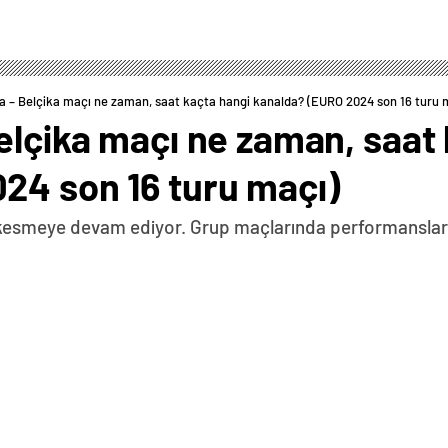
 – Belçika maçı ne zaman, saat kaçta hangi kanalda? (EURO 2024 son 16 turu 
elçika maçı ne zaman, saat 
24 son 16 turu maçı)
 kesmeye devam ediyor. Grup maçlarında performanslarıyla
0
News
a gelişmeleri 17:55 01 Temmuz 2024 Fransa – Belçika
; Koundé, Upamecano, Saliba, Theo Hernández; Kanté,