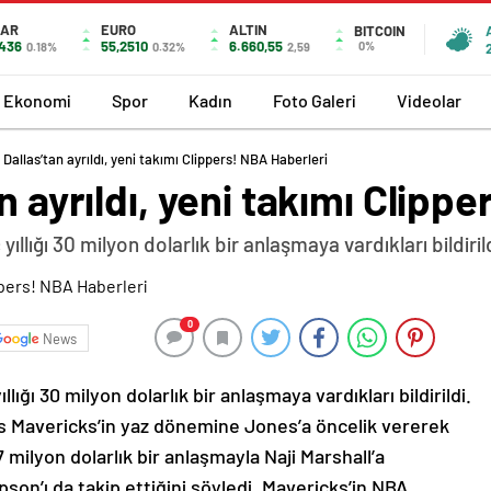
LAR
EURO
ALTIN
BITCOIN
7436
55,2510
6.660,55
0%
0.18%
0.32%
2,59
Ekonomi
Spor
Kadın
Foto Galeri
Videolar
Dallas’tan ayrıldı, yeni takımı Clippers! NBA Haberleri
n ayrıldı, yeni takımı Clipp
ıllığı 30 milyon dolarlık bir anlaşmaya vardıkları bildirild
0
News
lığı 30 milyon dolarlık bir anlaşmaya vardıkları bildirildi.
s Mavericks’in yaz dönemine Jones’a öncelik vererek
7 milyon dolarlık bir anlaşmayla Naji Marshall’a
on’ı da takip ettiğini söyledi. Mavericks’in NBA