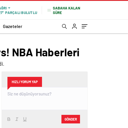
SABAHA KALAN
AĞRI
SÜRE
27°
PARÇALI BULUTLU
Gazeteler
ers! NBA Haberleri
i.
HIZLI YORUM YAP
GÖNDER