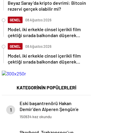
Beyaz Saray’da kripto devrimi: Bitcoin
rezervi gerçek olabilir mi?
GENEL
08 Ağustos 2026
Model, iki erkekle cinsel içerikli film
çektiği sırada balkondan düşerek
hayatını kaybetti
GENEL
08 Ağustos 2026
Model, iki erkekle cinsel içerikli film
çektiği sırada balkondan düşerek
hayatını kaybetti
KATEGORİNİN POPÜLERLERİ
Eski başantrenörü Hakan
Demir’den Alperen Şengün’e
1
övgü
150934 kez okundu
Skorbord, Trabzonspor’un