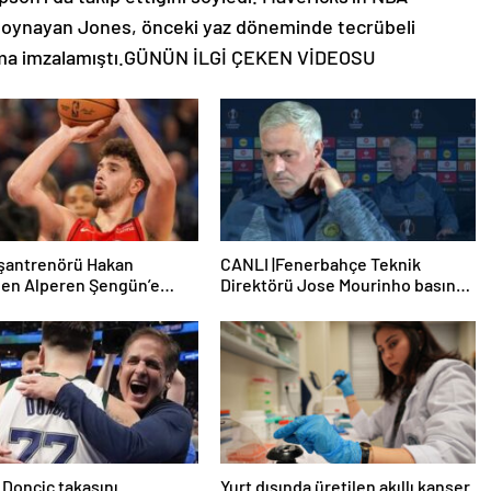
ol oynayan Jones, önceki yaz döneminde tecrübeli
şma imzalamıştı.GÜNÜN İLGİ ÇEKEN VİDEOSU
aşantrenörü Hakan
CANLI |Fenerbahçe Teknik
den Alperen Şengün’e
Direktörü Jose Mourinho basın
toplantısı düzenliyor
 Doncic takasını
Yurt dışında üretilen akıllı kanser