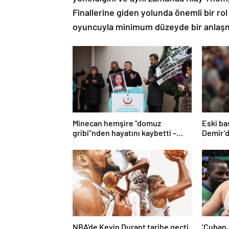
Finallerine giden yolunda önemli bir r
oyuncuyla minimum düzeyde bir anla
Minecan hemşire "domuz
Eski b
gribi"nden hayatını kaybetti –
Demir’
Haberler | Sağlık Haberleri
övgü
NBA'de Kevin Durant tarihe geçti
‘Cuban,