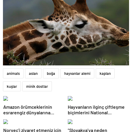
animals
aslan
boğa
hayvanlar alemi
kaplan
kuşlar
minik dostlar
Amazon örümceklerinin
Hayvanların ilginç çiftleşme
esrarengiz dünyalarına
biçimlerini National
gitmeye hazır olun.
Geographic görüntüledi.
Norveç’i ziyaret etmeniz için
“Slovakya’ya neden