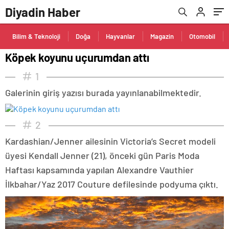
Diyadin Haber
Bilim & Teknoloji
Doğa
Hayvanlar
Magazin
Otomobil
Köpek koyunu uçurumdan attı
1
Galerinin giriş yazısı burada yayınlanabilmektedir.
2
Kardashian/Jenner ailesinin Victoria’s Secret modeli
üyesi Kendall Jenner (21), önceki gün Paris Moda
Haftası kapsamında yapılan Alexandre Vauthier
İlkbahar/Yaz 2017 Couture defilesinde podyuma çıktı.