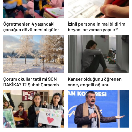
Öğretmenler, 4 yaşındaki
İzinli personelin mal bildirim
çocuğun dövülmesini gülerek
beyanı ne zaman yapılır?
izledi
Çorum okullar tatil mi SON
Kanser olduğunu öğrenen
DAKİKA? 12 Şubat Çarşamba
anne, engelli oğlunu
Çorum’da okul yok mu (Çorum
öldürdükten sonra intihar etti
Valiliği Açıklaması – KAR
TATİLİ)?