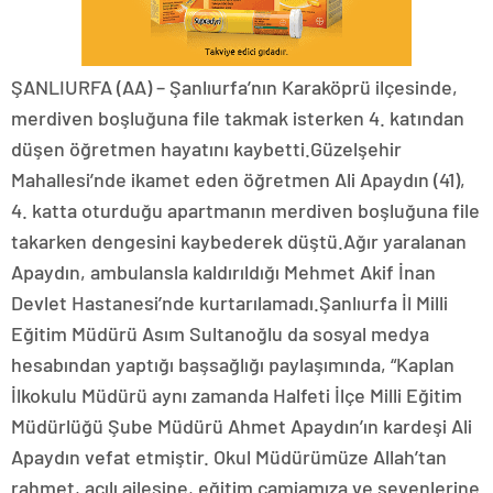
ŞANLIURFA (AA) – Şanlıurfa’nın Karaköprü ilçesinde,
merdiven boşluğuna file takmak isterken 4. katından
düşen öğretmen hayatını kaybetti.Güzelşehir
Mahallesi’nde ikamet eden öğretmen Ali Apaydın (41),
4. katta oturduğu apartmanın merdiven boşluğuna file
takarken dengesini kaybederek düştü.Ağır yaralanan
Apaydın, ambulansla kaldırıldığı Mehmet Akif İnan
Devlet Hastanesi’nde kurtarılamadı.Şanlıurfa İl Milli
Eğitim Müdürü Asım Sultanoğlu da sosyal medya
hesabından yaptığı başsağlığı paylaşımında, “Kaplan
İlkokulu Müdürü aynı zamanda Halfeti İlçe Milli Eğitim
Müdürlüğü Şube Müdürü Ahmet Apaydın’ın kardeşi Ali
Apaydın vefat etmiştir. Okul Müdürümüze Allah’tan
rahmet, acılı ailesine, eğitim camiamıza ve sevenlerine