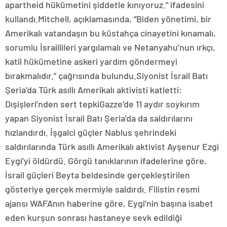
apartheid hükümetini şiddetle kınıyoruz." ifadesini
kullandı.Mitchell, açıklamasında, “Biden yönetimi, bir
Amerikalı vatandaşın bu küstahça cinayetini kınamalı,
sorumlu İsraillileri yargılamalı ve Netanyahu’nun ırkçı,
katil hükümetine askeri yardım göndermeyi
bırakmalıdır.” çağrısında bulundu.Siyonist İsrail Batı
Şeria’da Türk asıllı Amerikalı aktivisti katletti:
Dışişleri’nden sert tepkiGazze’de 11 aydır soykırım
yapan Siyonist İsrail Batı Şeria’da da saldırılarını
hızlandırdı. İşgalci güçler Nablus şehrindeki
saldırılarında Türk asıllı Amerikalı aktivist Ayşenur Ezgi
Eygi’yi öldürdü. Görgü tanıklarının ifadelerine göre,
İsrail güçleri Beyta beldesinde gerçekleştirilen
gösteriye gerçek mermiyle saldırdı. Filistin resmi
ajansı WAFAnın haberine göre, Eygi’nin başına isabet
eden kurşun sonrası hastaneye sevk edildiği