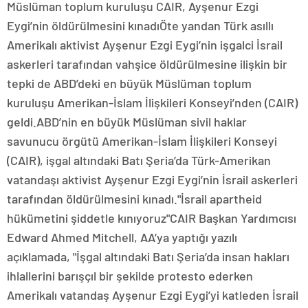
Müslüman toplum kuruluşu CAIR, Ayşenur Ezgi
Eygi’nin öldürülmesini kınadıÖte yandan Türk asıllı
Amerikalı aktivist Ayşenur Ezgi Eygi’nin işgalci İsrail
askerleri tarafından vahşice öldürülmesine ilişkin bir
tepki de ABD’deki en büyük Müslüman toplum
kuruluşu Amerikan-İslam İlişkileri Konseyi’nden (CAIR)
geldi.ABD’nin en büyük Müslüman sivil haklar
savunucu örgütü Amerikan-İslam İlişkileri Konseyi
(CAIR), işgal altındaki Batı Şeria’da Türk-Amerikan
vatandaşı aktivist Ayşenur Ezgi Eygi’nin İsrail askerleri
tarafından öldürülmesini kınadı."İsrail apartheid
hükümetini şiddetle kınıyoruz"CAIR Başkan Yardımcısı
Edward Ahmed Mitchell, AA’ya yaptığı yazılı
açıklamada, "İşgal altındaki Batı Şeria’da insan hakları
ihlallerini barışçıl bir şekilde protesto ederken
Amerikalı vatandaş Ayşenur Ezgi Eygi’yi katleden İsrail