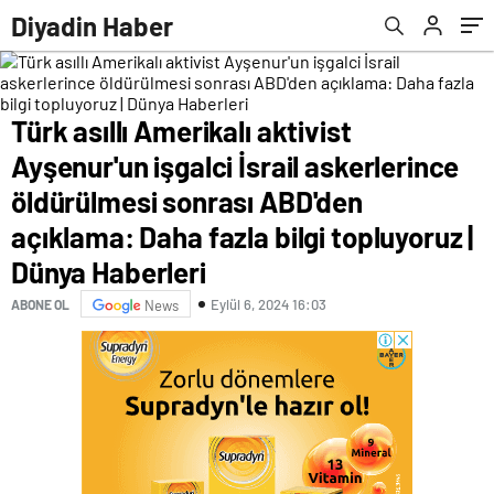
sonrası ABD'den açıklama: Daha fazla bilgi
düzenlendi | Aktüel Haberleri
Diyadin Haber
topluyoruz | Dünya Haberleri
Türk asıllı Amerikalı aktivist
Ayşenur'un işgalci İsrail askerlerince
öldürülmesi sonrası ABD'den
açıklama: Daha fazla bilgi topluyoruz |
Dünya Haberleri
Eylül 6, 2024 16:03
ABONE OL
News