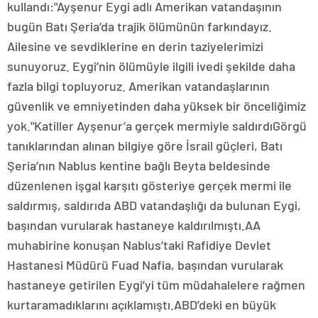
kullandı:"Ayşenur Eygi adlı Amerikan vatandaşının
bugün Batı Şeria’da trajik ölümünün farkındayız.
Ailesine ve sevdiklerine en derin taziyelerimizi
sunuyoruz. Eygi’nin ölümüyle ilgili ivedi şekilde daha
fazla bilgi topluyoruz. Amerikan vatandaşlarının
güvenlik ve emniyetinden daha yüksek bir önceliğimiz
yok."Katiller Ayşenur’a gerçek mermiyle saldırdıGörgü
tanıklarından alınan bilgiye göre İsrail güçleri, Batı
Şeria’nın Nablus kentine bağlı Beyta beldesinde
düzenlenen işgal karşıtı gösteriye gerçek mermi ile
saldırmış, saldırıda ABD vatandaşlığı da bulunan Eygi,
başından vurularak hastaneye kaldırılmıştı.AA
muhabirine konuşan Nablus’taki Rafidiye Devlet
Hastanesi Müdürü Fuad Nafia, başından vurularak
hastaneye getirilen Eygi’yi tüm müdahalelere rağmen
kurtaramadıklarını açıklamıştı.ABD’deki en büyük