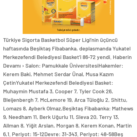
Türkiye Sigorta Basketbol Süper Ligi’nin üçüncü
haftasında Beşiktaş Fibabanka, deplasmanda Yukatel
Merkezefendi Belediyesi Basket’i 86-72 yendi. Haberin
Devamı › Salon: Pamukkale ÜniversitesiHakemler:
Kerem Baki, Mehmet Serdar Ünal, Musa Kazım
ÇetinYukatel Merkezefendi Belediyesi Basket:
Muhaymin Mustafa 3, Cooper 7, Tyler Cook 26,
Bleijenbergh 7, McLemore 19, Arca Tüloğlu 2, Shittu,
Lomazs 8, Ayberk Olmaz,Beşiktaş Fibabanka: Mathews
9, Needham 11, Berk Uğurlu 11, Sleva 20, Terry 13,
Allman 8, Yiğit Arslan, Morgan 8, Kerem Konan, Martin
6,1. Periyot: 15-12Devre: 31-343. Periyot: 48-58Beş