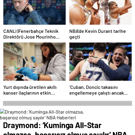
CANLI |Fenerbahçe Teknik
NBA'de Kevin Durant tarihe
Direktörü Jose Mourinho
geçti
basın toplantısı düzenliyor
Yurt dışında üretilen akıllı
‘Cuban, Doncic takasını
kanser ilaçlarının etkin
engellemeye çalıştı ancak
maddesi yerli imkanlarla
geç kaldı’ iddiası! NBA
geliştirildi | Sağlık Haberleri
Haberleri
Draymond: ‘Kuminga All-Star
olmazsa, başarısız olmuş sayılır’ NBA