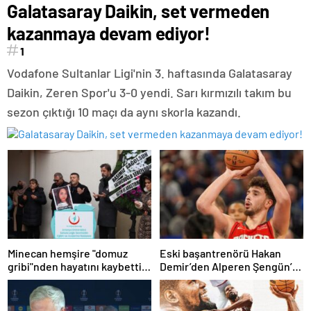
Galatasaray Daikin, set vermeden
kazanmaya devam ediyor!
1
Vodafone Sultanlar Ligi'nin 3. haftasında Galatasaray
Daikin, Zeren Spor'u 3-0 yendi. Sarı kırmızılı takım bu
sezon çıktığı 10 maçı da aynı skorla kazandı.
Minecan hemşire "domuz
Eski başantrenörü Hakan
gribi"nden hayatını kaybetti –
Demir’den Alperen Şengün’e
Haberler | Sağlık Haberleri
övgü