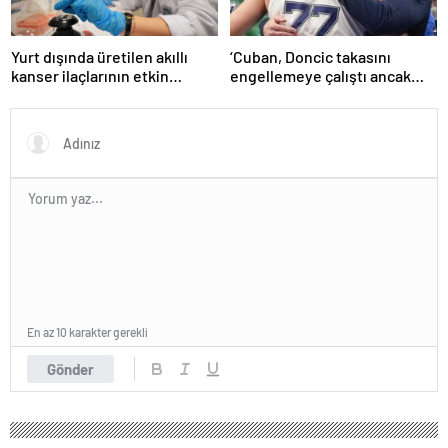
Yurt dışında üretilen akıllı
‘Cuban, Doncic takasını
kanser ilaçlarının etkin
engellemeye çalıştı ancak
maddesi yerli imkanlarla
geç kaldı’ iddiası! NBA
geliştirildi | Sağlık Haberleri
Haberleri
En az 10 karakter gerekli
Gönder