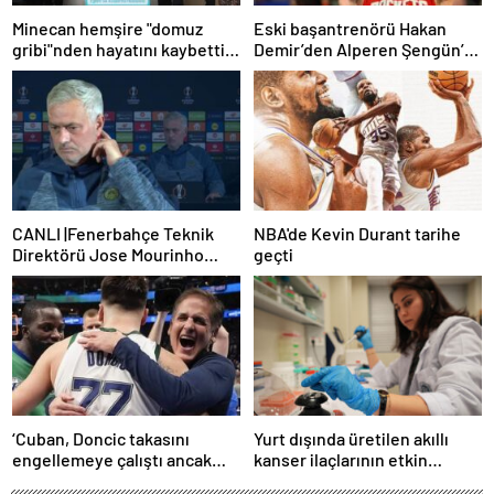
Minecan hemşire "domuz
Eski başantrenörü Hakan
gribi"nden hayatını kaybetti –
Demir’den Alperen Şengün’e
Haberler | Sağlık Haberleri
övgü
CANLI |Fenerbahçe Teknik
NBA'de Kevin Durant tarihe
Direktörü Jose Mourinho
geçti
basın toplantısı düzenliyor
‘Cuban, Doncic takasını
Yurt dışında üretilen akıllı
engellemeye çalıştı ancak
kanser ilaçlarının etkin
geç kaldı’ iddiası! NBA
maddesi yerli imkanlarla