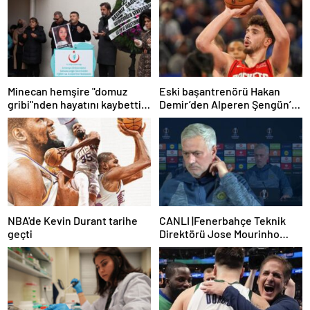
Minecan hemşire "domuz
Eski başantrenörü Hakan
gribi"nden hayatını kaybetti –
Demir’den Alperen Şengün’e
Haberler | Sağlık Haberleri
övgü
NBA'de Kevin Durant tarihe
CANLI |Fenerbahçe Teknik
geçti
Direktörü Jose Mourinho
basın toplantısı düzenliyor